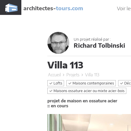
architectes-
tours.com
Voir le
Un projet réalisé par :
Richard Tolbinski
Villa 113
Accueil
Projets
Villa 113
Lofts
Maisons contemporaines
Déco
Maisons ossature acier ou mixte acier-bois
projet de maison en ossature acier
:: en cours