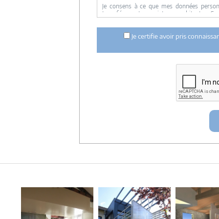
Je consens à ce que mes données personne
transférer votre projet aux architectes. Se
concernée par le projet y ont accès. Aucune
ci dessus n'est réalisée.
Je certifie avoir pris connaiss
Mes données téléphoniques seront uniquem
notre réseau dans le cadre de la qualificatio
Les données sont conservées pendant une d
entre architectes-france et vous ou archit
ce projet et qui serait en relation avec arch
Conformément à la
loi « informatique et lib
concernant et les faire rectifier en contacta
Artigues-près Bordeaux. Tél. 05.47.74.51.01 