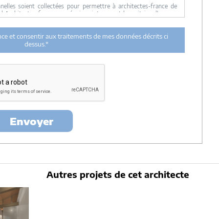
lles soient collectées pour permettre à architectes-france de
ul Architectes-france, ses équipes internes et la maitrise d'oeuvre
 transmission de données à des tiers à l'exclusion de ceux décrits
ance et consentir aux traitements de mes données décrits ci
ent utilisées par Architectes-france.com et les architectes de
dessus.*
n et du suivi de mon projet.
urée de 18 mois courant à partir des derniers contacts effectifs
ectes-france et un membre de la maitrise d'oeuvre en rapport avec
itectes-france.
ertés »
, vous pouvez exercer votre droit d'accès aux données vous
nt : Architectes-france, 23 avenue du Mirail - parc du Mirail - 33370
-
contact@architectes-france.com
Envoyer
Autres projets de cet architecte