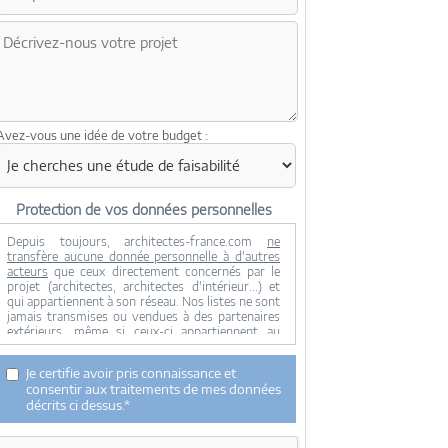
Avez-vous une idée de votre budget :
Protection de vos données personnelles
Depuis toujours, architectes-france.com
ne
transfère aucune donnée personnelle à d'autres
acteurs
que ceux directement concernés par le
projet (architectes, architectes d'intérieur...) et
qui appartiennent à son réseau. Nos listes ne sont
jamais transmises ou vendues à des partenaires
extérieurs, même si ceux-ci appartiennent au
domaine de la construction.
Toute modification dans ce domaine ne serait
Je certifie avoir pris connaissance et
effectuée qu'avec votre consentement.
consentir aux traitements de mes données
Je consens à ce que mes données personnelles
décrits ci dessus.*
soient collectées pour permettre à architectes-
france de transférer votre projet aux architectes.
Seul Architectes-france, ses équipes internes et la