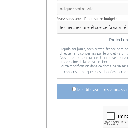
Avez-vous une idée de votre budget :
Protectio
Depuis toujours, architectes-france.com
ne
directement concernés par le projet (archite
Nos listes ne sont jamais transmises ou ve
au domaine de la construction.
Toute modification dans ce domaine ne sera
Je consens à ce que mes données personne
transférer votre projet aux architectes. Se
concernée par le projet y ont accès. Aucune
ci dessus n'est réalisée.
Je certifie avoir pris connaiss
Mes données téléphoniques seront uniquem
notre réseau dans le cadre de la qualificatio
Les données sont conservées pendant une d
entre architectes-france et vous ou archit
ce projet et qui serait en relation avec arch
Conformément à la
loi « informatique et lib
concernant et les faire rectifier en contacta
Artigues-près Bordeaux. Tél. 05.47.74.51.01 