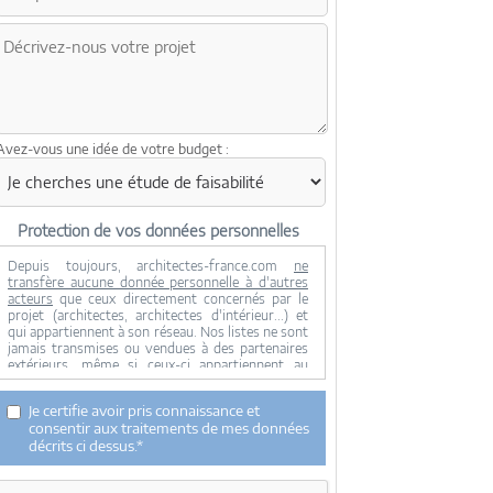
Avez-vous une idée de votre budget :
Protection de vos données personnelles
Depuis toujours, architectes-france.com
ne
transfère aucune donnée personnelle à d'autres
acteurs
que ceux directement concernés par le
projet (architectes, architectes d'intérieur...) et
qui appartiennent à son réseau. Nos listes ne sont
jamais transmises ou vendues à des partenaires
extérieurs, même si ceux-ci appartiennent au
domaine de la construction.
Toute modification dans ce domaine ne serait
Je certifie avoir pris connaissance et
effectuée qu'avec votre consentement.
consentir aux traitements de mes données
Je consens à ce que mes données personnelles
décrits ci dessus.*
soient collectées pour permettre à architectes-
france de transférer votre projet aux architectes.
Seul Architectes-france, ses équipes internes et la