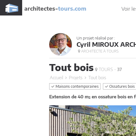
architectes-
tours.com
Voir le
Un projet réalisé par :
Cyril MIROUX ARC
ARCHITECTE À TOURS
Tout bois
TOURS -
37
Accueil
Projets
Tout bois
Maisons contemporaines
Ossatures bois 
Extension de 40 m² en ossature bois en f