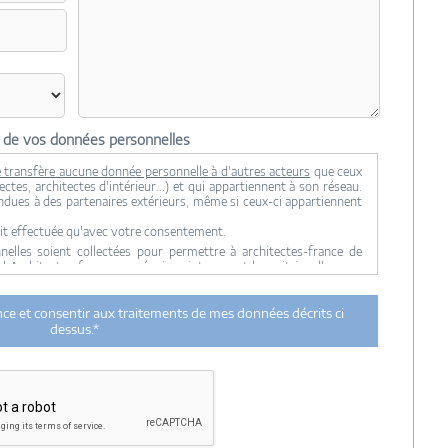
n de vos données personnelles
 transfère aucune donnée personnelle à d'autres acteurs
que ceux
ctes, architectes d'intérieur...) et qui appartiennent à son réseau.
ndues à des partenaires extérieurs, même si ceux-ci appartiennent
it effectuée qu'avec votre consentement.
lles soient collectées pour permettre à architectes-france de
ul Architectes-france, ses équipes internes et la maitrise d'oeuvre
 transmission de données à des tiers à l'exclusion de ceux décrits
ance et consentir aux traitements de mes données décrits ci
ent utilisées par Architectes-france.com et les architectes de
dessus.*
n et du suivi de mon projet.
urée de 18 mois courant à partir des derniers contacts effectifs
ectes-france et un membre de la maitrise d'oeuvre en rapport avec
itectes-france.
ertés »
, vous pouvez exercer votre droit d'accès aux données vous
nt : Architectes-france, 23 avenue du Mirail - parc du Mirail - 33370
-
contact@architectes-france.com