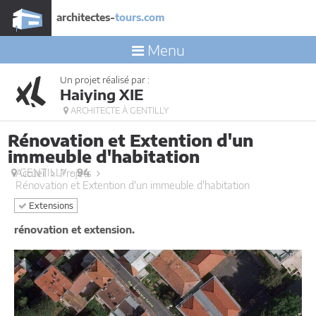
architectes-
tours.com
Menu
Un projet réalisé par :
Haiying XIE
ARCHITECTE À GENTILLY
Rénovation et Extention d'un
immeuble d'habitation
GENTILLY -
94
Accueil
Projets
Rénovation et Extention d'un immeuble d'habitation
Extensions
rénovation et extension.