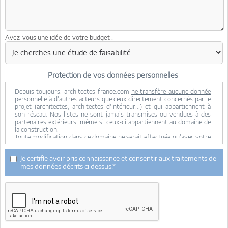
Avez-vous une idée de votre budget :
Protection de vos données personnelles
Depuis toujours, architectes-france.com
ne transfère aucune donnée
personnelle à d'autres acteurs
que ceux directement concernés par le
projet (architectes, architectes d'intérieur...) et qui appartiennent à
son réseau. Nos listes ne sont jamais transmises ou vendues à des
partenaires extérieurs, même si ceux-ci appartiennent au domaine de
la construction.
Toute modification dans ce domaine ne serait effectuée qu'avec votre
consentement.
Je consens à ce que mes données personnelles soient collectées pour
Je certifie avoir pris connaissance et consentir aux traitements de
permettre à architectes-france de transférer votre projet aux
mes données décrits ci dessus.*
architectes. Seul Architectes-france, ses équipes internes et la
maitrise d'oeuvre concernée par le projet y ont accès. Aucune
transmission de données à des tiers à l'exclusion de ceux décrits ci
dessus n'est réalisée.
Mes données téléphoniques seront uniquement utilisées par
Architectes-france.com et les architectes de notre réseau dans le
cadre de la qualification et du suivi de mon projet.