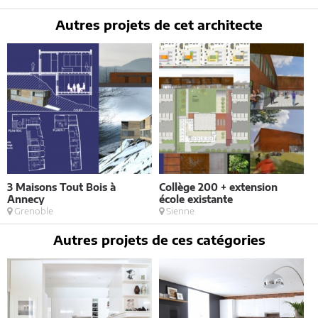
du Mirail - 33370 Artigues-près Bordeaux. Tél. 05.47.74.51.01 -
contact@architectes-france.com
Autres projets de cet architecte
3 Maisons Tout Bois à
Collège 200 + extension
P
Annecy
école existante
Grenoble
Sienne
Autres projets de ces catégories