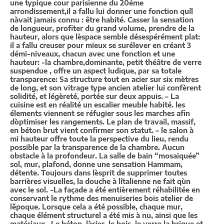
une typique cour parisienne du 20éme
arrondissement,il a fallu lui donner une fonction qu`il
n`avait jamais connu : être habité. Casser la sensation
de longueur, profiter du grand volume, prendre de la
hauteur, alors que l`espace semble désespérément plat:
il a fallu creuser pour mieux se surélever en créant 3
démi-niveaux, chacun avec une fonction et une
hauteur: -la chambre,dominante, petit théâtre de verre
suspendue , offre un aspect ludique, par sa totale
transparence: Sa structure tout en acier sur six mètres
de long, et son vitrage type ancien atelier lui confèrent
solidité, et légèreté, portée sur deux appuis. – La
cuisine est en réalité un escalier meuble habité. les
élements viennent se réfugier sous les marches afin
d`optimiser les rangements. Le plan de travail, massif,
en béton brut vient confirmer son statut. – le salon à
mi hauteur offre toute la perspective du lieu, rendu
possible par la transparence de la chambre. Aucun
obstacle à la profondeur. La salle de bain “mosaiquée”
sol, mur, plafond, donne une sensation Hammam,
détente. Toujours dans l`esprit de supprimer toutes
barrières visuelles, la douche à l`italienne ne fait q`un
avec le sol. -La façade a été entièrement réhabilitée en
conservant le rythme des menuiseries bois atelier de
l`époque. Lorsque cela a été possible, chaque mur,
chaque élément structurel a été mis à nu, ainsi que les
matériaux . Le béton, l`acier, le bois, le verre la brique et