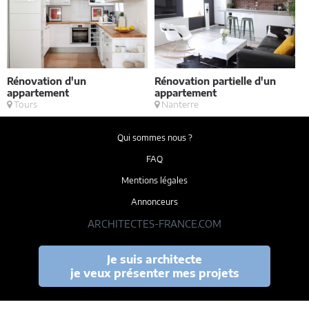
Rénovation d'un
Rénovation partielle d'un
V
appartement
appartement
Tours
Nanterre
Qui sommes nous ?
FAQ
Mentions légales
Annonceurs
ARCHITECTES-FRANCE.COM
Je suis architecte
je veux présenter mes projets