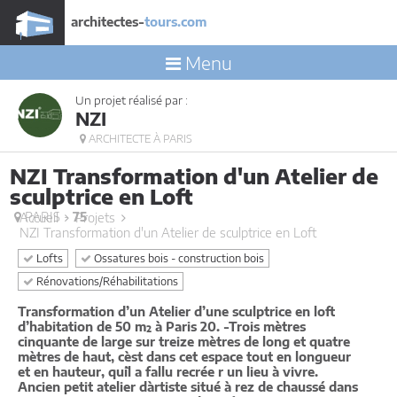
architectes-
tours.com
Menu
Un projet réalisé par :
NZI
ARCHITECTE À PARIS
NZI Transformation d'un Atelier de
sculptrice en Loft
PARIS -
75
Accueil
Projets
NZI Transformation d'un Atelier de sculptrice en Loft
Lofts
Ossatures bois - construction bois
Rénovations/Réhabilitations
Transformation d’un Atelier d’une sculptrice en loft
d’habitation de 50 m² à Paris 20. -Trois mètres
cinquante de large sur treize mètres de long et quatre
mètres de haut, c`est dans cet espace tout en longueur
et en hauteur, qu`il a fallu recrée r un lieu à vivre.
Ancien petit atelier d`artiste situé à rez de chaussé dans