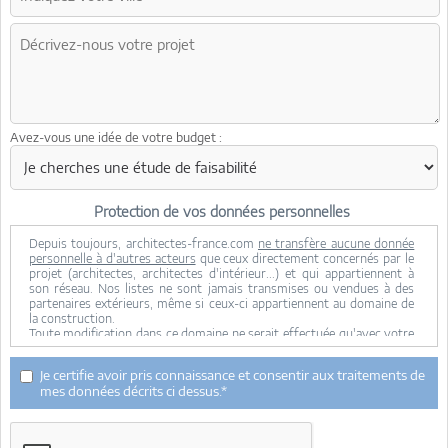
Avez-vous une idée de votre budget :
Protection de vos données personnelles
Depuis toujours, architectes-france.com
ne transfère aucune donnée
personnelle à d'autres acteurs
que ceux directement concernés par le
projet (architectes, architectes d'intérieur...) et qui appartiennent à
son réseau. Nos listes ne sont jamais transmises ou vendues à des
partenaires extérieurs, même si ceux-ci appartiennent au domaine de
la construction.
Toute modification dans ce domaine ne serait effectuée qu'avec votre
consentement.
Je consens à ce que mes données personnelles soient collectées pour
Je certifie avoir pris connaissance et consentir aux traitements de
permettre à architectes-france de transférer votre projet aux
mes données décrits ci dessus.*
architectes. Seul Architectes-france, ses équipes internes et la
maitrise d'oeuvre concernée par le projet y ont accès. Aucune
transmission de données à des tiers à l'exclusion de ceux décrits ci
dessus n'est réalisée.