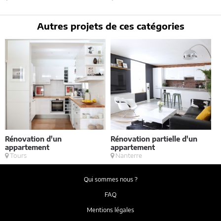
Autres projets de ces catégories
Rénovation d'un
Rénovation partielle d'un
V
appartement
appartement
Tours
Nanterre
Qui sommes nous ?
FAQ
Mentions légales