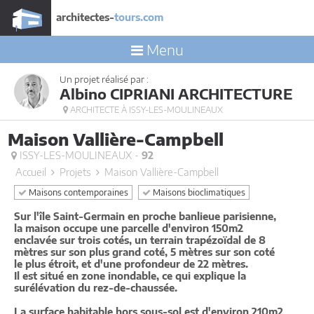
architectes-
tours.com
Menu
Un projet réalisé par :
Albino CIPRIANI ARCHITECTURE
ARCHITECTE À ISSY-LES-MOULINEAUX
Maison Vallière-Campbell
ISSY-LES-MOULINEAUX -
92
Accueil
Projets
Maison Vallière-Campbell
Maisons contemporaines
Maisons bioclimatiques
Sur l'île Saint-Germain en proche banlieue parisienne,
la maison occupe une parcelle d'environ 150m2
enclavée sur trois cotés, un terrain trapézoïdal de 8
mètres sur son plus grand coté, 5 mètres sur son coté
le plus étroit, et d'une profondeur de 22 mètres.
Il est situé en zone inondable, ce qui explique la
surélévation du rez-de-chaussée.
La surface habitable hors sous-sol est d'environ 210m2