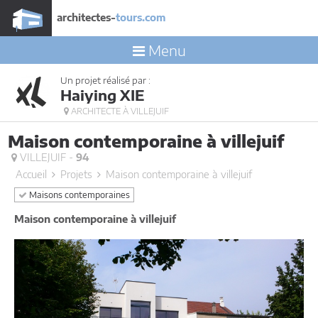
architectes-
tours.com
Menu
Un projet réalisé par :
Haiying XIE
ARCHITECTE À VILLEJUIF
Maison contemporaine à villejuif
VILLEJUIF -
94
Accueil
Projets
Maison contemporaine à villejuif
Maisons contemporaines
Maison contemporaine à villejuif