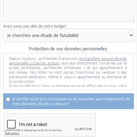
Avez-vous une idée de votre budget :
Protection de vos données personnelles
Depuis toujours, architectes-france.com
ne transfère aucune donnée
personnelle à d'autres acteurs
que ceux directement concernés par le
projet (architectes, architectes d'intérieur...) et qui appartiennent à
son réseau. Nos listes ne sont jamais transmises ou vendues à des
partenaires extérieurs, même si ceux-ci appartiennent au domaine de
la construction.
Toute modification dans ce domaine ne serait effectuée qu'avec votre
consentement.
Je consens à ce que mes données personnelles soient collectées pour
Je certifie avoir pris connaissance et consentir aux traitements de
permettre à architectes-france de transférer votre projet aux
mes données décrits ci dessus.*
architectes. Seul Architectes-france, ses équipes internes et la
maitrise d'oeuvre concernée par le projet y ont accès. Aucune
transmission de données à des tiers à l'exclusion de ceux décrits ci
dessus n'est réalisée.
Mes données téléphoniques seront uniquement utilisées par
Architectes-france.com et les architectes de notre réseau dans le
cadre de la qualification et du suivi de mon projet.