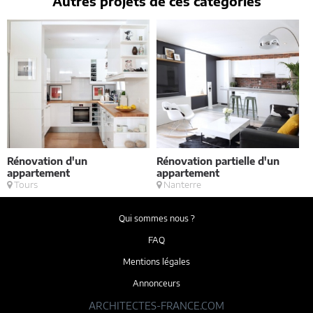
Autres projets de ces catégories
Rénovation d'un
Rénovation partielle d'un
V
appartement
appartement
Tours
Nanterre
Qui sommes nous ?
FAQ
Mentions légales
Annonceurs
ARCHITECTES-FRANCE.COM