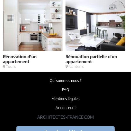
Rénovation d'un
Rénovation partielle d'un
V
appartement
appartement
Tours
Nanterre
Qui sommes nous ?
FAQ
Mentions légales
Annonceurs
ARCHITECTES-FRANCE.COM