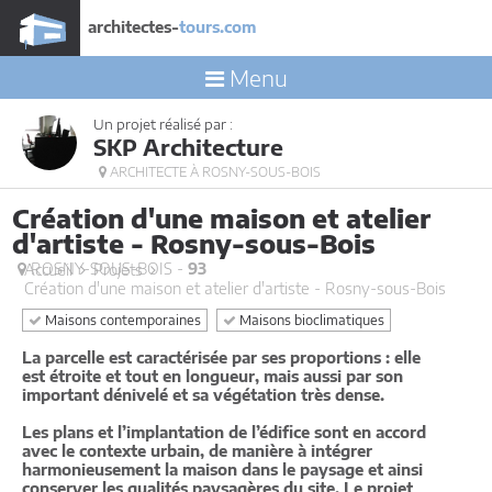
architectes-
tours.com
Menu
Un projet réalisé par :
SKP Architecture
ARCHITECTE À ROSNY-SOUS-BOIS
Création d'une maison et atelier
d'artiste - Rosny-sous-Bois
ROSNY-SOUS-BOIS -
93
Accueil
Projets
Création d'une maison et atelier d'artiste - Rosny-sous-Bois
Maisons contemporaines
Maisons bioclimatiques
La parcelle est caractérisée par ses proportions : elle
est étroite et tout en longueur, mais aussi par son
important dénivelé et sa végétation très dense.
Les plans et l’implantation de l’édifice sont en accord
avec le contexte urbain, de manière à intégrer
harmonieusement la maison dans le paysage et ainsi
conserver les qualités paysagères du site. Le projet