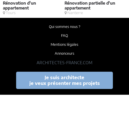
Rénovation d'un
Rénovation partielle d'un
V
appartement
appartement
Tours
Nanterre
Qui sommes nous ?
FAQ
Mentions légales
Annonceurs
ARCHITECTES-FRANCE.COM
Je suis architecte
je veux présenter mes projets