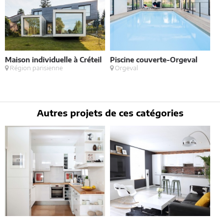
Maison individuelle à Créteil
Piscine couverte-Orgeval
M
Région parisienne
Orgeval
d
Autres projets de ces catégories