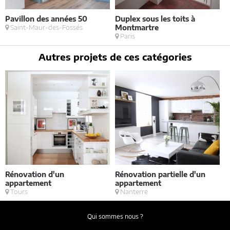
Pavillon des années 50
Duplex sous les toits à
R
Saint-Maur-des-Fossés
Montmartre
d
Paris
Autres projets de ces catégories
Rénovation d'un
Rénovation partielle d'un
V
appartement
appartement
Tours
Nanterre
Qui sommes nous ?