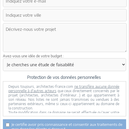
Avez-vous une idée de votre budget :
Protection de vos données personnelles
Depuis toujours, architectes-france.com
ne transfère aucune donnée
personnelle à d'autres acteurs
que ceux directement concernés par le
projet (architectes, architectes d'intérieur...) et qui appartiennent à
son réseau. Nos listes ne sont jamais transmises ou vendues à des
partenaires extérieurs, même si ceux-ci appartiennent au domaine de
la construction.
Toute modification dans ce domaine ne serait effectuée qu'avec votre
consentement.
Je consens à ce que mes données personnelles soient collectées pour
Je certifie avoir pris connaissance et consentir aux traitements de
permettre à architectes-france de transférer votre projet aux