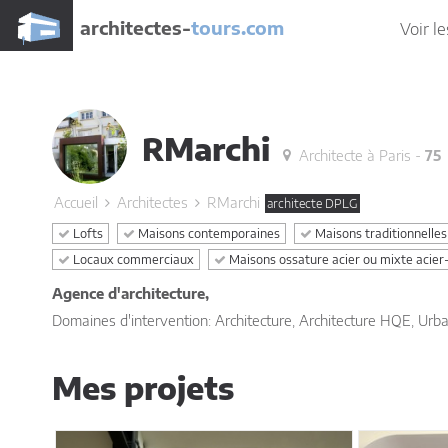
architectes-
tours.com
Voir le
RMarchi
Architecte à Paris -
75
Accueil
Architectes
RMarchi
architecte DPLG
Lofts
Maisons contemporaines
Maisons traditionnelles
Locaux commerciaux
Maisons ossature acier ou mixte acier
Agence d'architecture,
Domaines d'intervention: Architecture, Architecture HQE, Urba
Mes projets