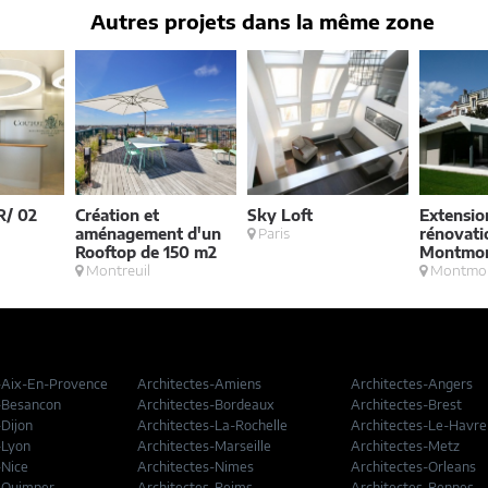
Autres projets dans la même zone
/ 02
Création et
Sky Loft
Extensio
aménagement d'un
Paris
rénovati
Rooftop de 150 m2
Montmo
Montreuil
Montmo
-Aix-En-Provence
Architectes-Amiens
Architectes-Angers
-Besancon
Architectes-Bordeaux
Architectes-Brest
-Dijon
Architectes-La-Rochelle
Architectes-Le-Havre
-Lyon
Architectes-Marseille
Architectes-Metz
-Nice
Architectes-Nimes
Architectes-Orleans
-Quimper
Architectes-Reims
Architectes-Rennes