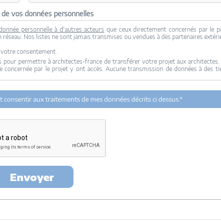
n de vos données personnelles
donnée personnelle à d'autres acteurs
que ceux directement concernés par le p
son réseau. Nos listes ne sont jamais transmises ou vendues à des partenaires extéri
c votre consentement.
 pour permettre à architectes-france de transférer votre projet aux architectes.
re concernée par le projet y ont accès. Aucune transmission de données à des ti
tectes-france.com et les architectes de notre réseau dans le cadre de la qualific
 et consentir aux traitements de mes données décrits ci dessus.*
urant à partir des derniers contacts effectifs entre architectes-france et vo
rt avec ce projet et qui serait en relation avec architectes-france.
ez exercer votre droit d'accès aux données vous concernant et les faire rectifi
u Mirail - 33370 Artigues-près Bordeaux. Tél. 05.47.74.51.01 -
contact@architec
Envoyer