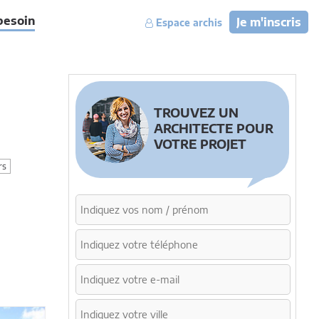
besoin
Je m'inscris
Espace archis
TROUVEZ UN
ARCHITECTE POUR
VOTRE PROJET
rs